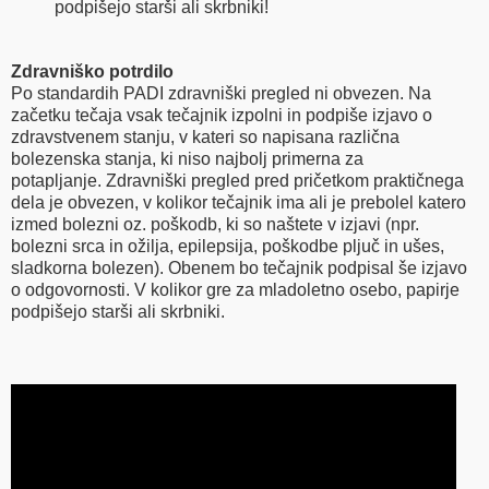
podpišejo starši ali skrbniki!
Zdravniško potrdilo
Po standardih PADI zdravniški pregled ni obvezen. Na
začetku tečaja vsak tečajnik izpolni in podpiše izjavo o
zdravstvenem stanju, v kateri so napisana različna
bolezenska stanja, ki niso najbolj primerna za
potapljanje. Zdravniški pregled pred pričetkom praktičnega
dela je obvezen, v kolikor tečajnik ima ali je prebolel katero
izmed bolezni oz. poškodb, ki so naštete v izjavi (npr.
bolezni srca in ožilja, epilepsija, poškodbe pljuč in ušes,
sladkorna bolezen). Obenem bo tečajnik podpisal še izjavo
o odgovornosti. V kolikor gre za mladoletno osebo, papirje
podpišejo starši ali skrbniki.