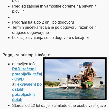
plovil
Pregled zasilne in varnostne opreme na privatnih
plovilih
Program traja do 2 dni; po dogovoru
Termin pričetka tečaja je po dogovoru, razen če ni
drugače dogovorjeno
Lokacije izvajanja so po dogovoru s tečajniki
Pogoji za pristop k tečaju:
opravljen tečaj
PADI začetni
potapljaški tečaj
- OWD
ali
ekvivalent po
ostalih
potapljaških
šolah
Starost od 12 let dalje, za mladoletne osebe vse izjave