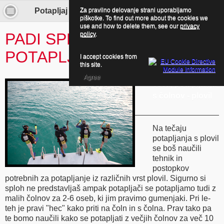
Za pravilno delovanje strani uporabljamo
Potapljaj se z nami! - Boat Diver specialty
piškotke. To find out more about the cookies we
use and how to delete them, see our
privacy
PADI SPECIALNOST
policy
.
POTAPLJANJE S ČOLNA
I accept cookies from
this site.
Agree
Tečaj potapljanja
s čolnov - plovil
Na tečaju
potapljanja s plovil
se boš naučili
tehnik in
postopkov
potrebnih za potapljanje iz različnih vrst plovil. Sigurno si
sploh ne predstavljaš ampak potapljači se potapljamo tudi z
malih čolnov za 2-6 oseb, ki jim pravimo gumenjaki. Pri le-
teh je pravi "hec" kako priti na čoln in s čolna. Prav tako pa
te bomo naučili kako se potapljati z večjih čolnov za več 10