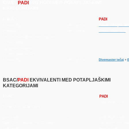
CMAS/
PADI
PREHODI MED POTAPLJAŠKIMI
KATEGORIJAMI
C.M.A.S
PADI
Potapljač P1
lahko pristopi
Advanced Open Wate
Potapljač P1
lahko pristopi
Rescue Diver tečaj
Plus min. 9 potrjenih potopov med njimi:
- 1 nočni potop
- 1 navigacijski potop
- 1 potop globje od 18 m
Potapljač P2
lahko pristopi
Divemaster tečaj
+
BSAC/
PADI
EKVIVALENTI MED POTAPLJAŠKIMI
KATEGORIJAMI
BSAC
PADI
=
Open Water Diver
Ocean Diver ali Club Diver
Sport Diver
=
Open Water Diver
Sport Diver + logirano min. 20 potopov
=
Advanced Open Wate
Dive Leader
=
Rescue Diver