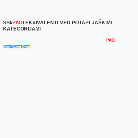
Advanced Diver
=
DM
SSI/
PADI
EKVIVALENTI MED POTAPLJAŠKIMI
KATEGORIJAMI
SSI
PADI
Open Water Diver
=
Open Water Diver
Advanced Adventurer
=
Advanced Open Wate
Speciality Diver
Advsnced Open Water Diver
Diver Stress & Rescue
=
Rescue Diver
Master Diver
=
Master Scuba Diver
Dive Guide
=
Divemaster
Divemaster
=
Divemaster
Dive Control Specialist
=
Assistant Instructor
OWI
=
OWSI
AOWI
Divemaster Instructor
=
MSDT
Dive Control Specialist Instructor
=
IDC Stuff
MI
=
MI
IT
=
CD