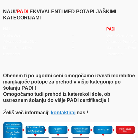
NAUI/
PADI
EKVIVALENTI MED POTAPLJAŠKIMI
KATEGORIJAMI
NAUI
PADI
Scuba Diver
=
Open Water Diver
Advanced Scuba Diver
=
Advanced Open Wate
Master Scuba Diver
=
Master Scuba Diver
Divemaster
Divemaster
Obenem ti po ugodni ceni omogočamo izvesti morebitne
manjkajoče potope za prehod v višjo kategorijo po
šolanju PADI !
Omogočamo tudi prehod iz katerekoli šole, ob
ustreznem šolanju do višje PADI certifikacije !
Želiš več informacij:
kontaktiraj
nas !