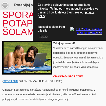
Za pravilno delovanje strani uporabljamo
Potapljaj se z nami! - Sporazumi med potapljaškimi šolami
piškotke. To find out more about the cookies we
SPORAZUMI MED
use and how to delete them, see our
privacy
policy
.
POTAPLJAŠKIMI
I accept cookies from
ŠOLAMI
this site.
Agree
Zakaj sporazumi?
V
kolikor si že naredil tečaj po neki priznani
potapljaški šoli ga ni potrebno ponovno
obnoviti. Enostavno prineseš izkaznico, ki ti
jo je izdala potapljaška šola in nadaljuješ
izobraževanje pri nas v višjo kategorijo.
CMAS/PADI SPORAZUM
(
SPORAZUM
SKLENJEN V ANAHEIMU, 30.1.1998)
Omejitve: Sporazum se nanaša le na potapljačev in ne inštruktorjev potapljanja. V
sporazumu navedena tabela ne vsebuje ekvivalenc, ki bi dopuščale kateremu koli
potapljaču, da avtomatsko dobi diplomo druge organizacije.