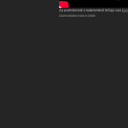
Za podrobnosti o kateremkoli tečaju nas
kont
FaLang translation system by Faboba