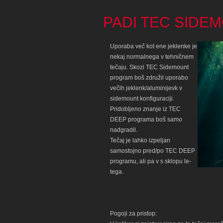
PADI TEC SID
Uporaba več kot ene jeklenke je
nekaj normalnega v tehničnem
tečaju. Skozi TEC Sidemount
program boš združil uporabo
večih jeklenk/aluminijevk v
sidemount konfiguraciji.
Pridobljeno znanje iz TEC
DEEP programa boš samo
nadgradil.
Tečaj je lahko izpeljan
samostojno pred/po TEC DEEP
programu, ali pa v s sklopu le-
tega.
Pogoji za pristop: