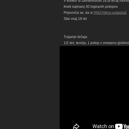
V kolikor si zainteresiran za ta tečaj moraš
Imeti najmanj 30 logiranih potopov
Priporoča se, da si
PADI Nitrox potapljač
Star vsaj 18 let
Trajanje tečaja:
1/2 dni, teorija, 1 potop z omejeno globino