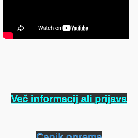
Več informacij ali prijava
Cenik opreme