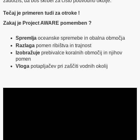
zadolžiš, da boš skrbel za čisto podvodno okolje.
Tečaj je primeren tudi za otroke !
Zakaj je Project AWARE pomemben ?
Spremlja
oceanske spremebe in obalna območja
Razlaga
pomen ribištva in ​​trajnost
Izobražuje
prebivalce koralnih območij in njihov
pomen
Vloga
potapljačev pri zaščiti vodnih okolij