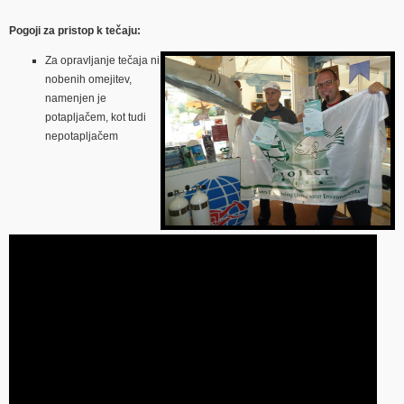
Pogoji za pristop k tečaju:
Za opravljanje tečaja ni
nobenih omejitev,
namenjen je
potapljačem, kot tudi
nepotapljačem