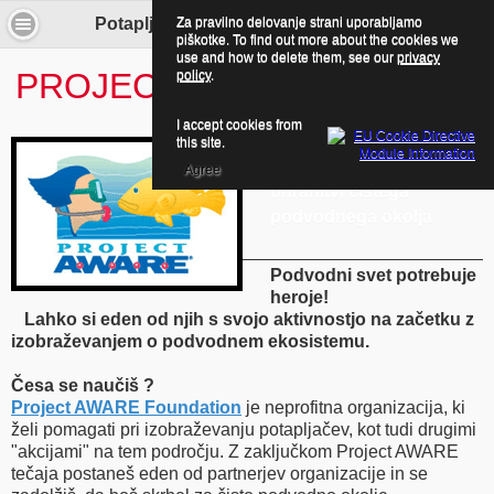
Za pravilno delovanje strani uporabljamo
Potapljaj se z nami! - Project AWARE
piškotke. To find out more about the cookies we
use and how to delete them, see our
privacy
PROJECT AWARE
policy
.
I accept cookies from
this site.
Tečaj o osveščenosti in
Agree
ohranitvi čistega
podvodnega okolja
Podvodni svet potrebuje
heroje!
Lahko si eden od njih s svojo aktivnostjo na začetku z
izobraževanjem o podvodnem ekosistemu.
Česa se naučiš ?
Project AWARE Foundation
je neprofitna organizacija, ki
želi pomagati pri izobraževanju potapljačev, kot tudi drugimi
"akcijami" na tem področju. Z zaključkom Project AWARE
tečaja postaneš eden od partnerjev organizacije in se