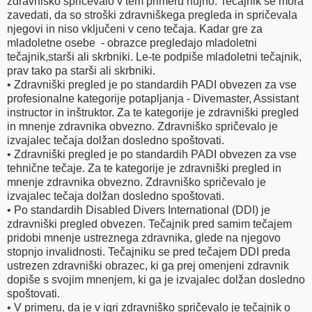
zdravniško spričevalo v tem primeru nujno. Tečajnik se mora
zavedati, da so stroški zdravniškega pregleda in spričevala
njegovi in niso vključeni v ceno tečaja. Kadar gre za
mladoletne osebe - obrazce pregledajo mladoletni
tečajnik,starši ali skrbniki. Le-te podpiše mladoletni tečajnik,
prav tako pa starši ali skrbniki.
• Zdravniški pregled je po standardih PADI obvezen za vse
profesionalne kategorije potapljanja - Divemaster, Assistant
instructor in inštruktor. Za te kategorije je zdravniški pregled
in mnenje zdravnika obvezno. Zdravniško spričevalo je
izvajalec tečaja dolžan dosledno spoštovati.
• Zdravniški pregled je po standardih PADI obvezen za vse
tehnične tečaje. Za te kategorije je zdravniški pregled in
mnenje zdravnika obvezno. Zdravniško spričevalo je
izvajalec tečaja dolžan dosledno spoštovati.
• Po standardih Disabled Divers International (DDI) je
zdravniški pregled obvezen. Tečajnik pred samim tečajem
pridobi mnenje ustreznega zdravnika, glede na njegovo
stopnjo invalidnosti. Tečajniku se pred tečajem DDI preda
ustrezen zdravniški obrazec, ki ga prej omenjeni zdravnik
dopiše s svojim mnenjem, ki ga je izvajalec dolžan dosledno
spoštovati.
• V primeru, da je v igri zdravniško spričevalo je tečajnik o