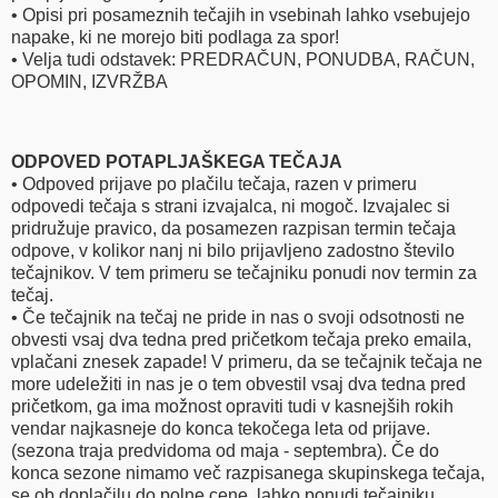
• Opisi pri posameznih tečajih in vsebinah lahko vsebujejo
napake, ki ne morejo biti podlaga za spor!
• Velja tudi odstavek: PREDRAČUN, PONUDBA, RAČUN,
OPOMIN, IZVRŽBA
ODPOVED POTAPLJAŠKEGA TEČAJA
• Odpoved prijave po plačilu tečaja, razen v primeru
odpovedi tečaja s strani izvajalca, ni mogoč. Izvajalec si
pridružuje pravico, da posamezen razpisan termin tečaja
odpove, v kolikor nanj ni bilo prijavljeno zadostno število
tečajnikov. V tem primeru se tečajniku ponudi nov termin za
tečaj.
• Če tečajnik na tečaj ne pride in nas o svoji odsotnosti ne
obvesti vsaj dva tedna pred pričetkom tečaja preko emaila,
vplačani znesek zapade! V primeru, da se tečajnik tečaja ne
more udeležiti in nas je o tem obvestil vsaj dva tedna pred
pričetkom, ga ima možnost opraviti tudi v kasnejših rokih
vendar najkasneje do konca tekočega leta od prijave.
(sezona traja predvidoma od maja - septembra). Če do
konca sezone nimamo več razpisanega skupinskega tečaja,
se ob doplačilu do polne cene, lahko ponudi tečajniku