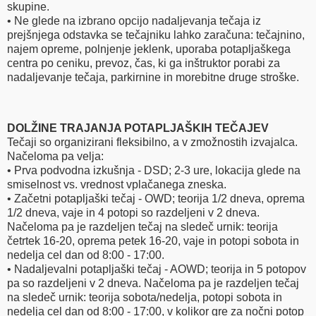
skupine.
• Ne glede na izbrano opcijo nadaljevanja tečaja iz
prejšnjega odstavka se tečajniku lahko zaračuna: tečajnino,
najem opreme, polnjenje jeklenk, uporaba potapljaškega
centra po ceniku, prevoz, čas, ki ga inštruktor porabi za
nadaljevanje tečaja, parkirnine in morebitne druge stroške.
DOLŽINE TRAJANJA POTAPLJAŠKIH TEČAJEV
Tečaji so organizirani fleksibilno, a v zmožnostih izvajalca.
Načeloma pa velja:
• Prva podvodna izkušnja - DSD; 2-3 ure, lokacija glede na
smiselnost vs. vrednost vplačanega zneska.
• Začetni potapljaški tečaj - OWD; teorija 1/2 dneva, oprema
1/2 dneva, vaje in 4 potopi so razdeljeni v 2 dneva.
Načeloma pa je razdeljen tečaj na sledeč urnik: teorija
četrtek 16-20, oprema petek 16-20, vaje in potopi sobota in
nedelja cel dan od 8:00 - 17:00.
• Nadaljevalni potapljaški tečaj - AOWD; teorija in 5 potopov
pa so razdeljeni v 2 dneva. Načeloma pa je razdeljen tečaj
na sledeč urnik: teorija sobota/nedelja, potopi sobota in
nedelja cel dan od 8:00 - 17:00, v kolikor gre za nočni potop