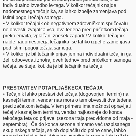
individualno izvedbo le-tega. V kolikor tečajnik najde
nadomestnega tečajnika, se lahko izpelje zamenjava pod
istimi pogoji tečaja samega.
• V kolikor tečajnik ob negativnem zdravniškem spričevalu
ne obvesti izvajalca vsaj dva tedena pred pričetkom tečaja
preko emaila, vplačani znesek zapade! V kolikor tečajnik
najde nadomestnega tečajnika, se lahko izpelje zamenjava
pod istimi pogoji tečaja samega.
• V kolikor je bil tečajnik prijavljen na individualni tečaj in ga
želi odpovedati znotraj dveh tednov pred pričetkom samega
tečaja, se šteje, kot, da je bil tečajnik na tečaju.
PRESTAVITEV POTAPLJAŠKEGA TEČAJA
• Tečajnik lahko prestavi del tečaja (dogovorjeni termin) na
kasnejši termin, vendar nas mora o tem obvestiti dva tedena
pred začetkom tečaja. V tem primeru ima možnost opravljati
tečaj v kasnejšem terminu, vendar najkasneje do konca
tekočega leta od prijave. (sezona traja predvidoma od maja -
septembra). Če do konca sezone nimamo več razpisanega
skupinskega tečaja, se ob doplačilu do polne cene, lahko