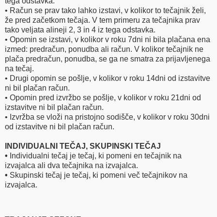
tega odstavka.
• Račun se prav tako lahko izstavi, v kolikor to tečajnik želi,
že pred začetkom tečaja. V tem primeru za tečajnika prav
tako veljata alineji 2, 3 in 4 iz tega odstavka.
• Opomin se izstavi, v kolikor v roku 7dni ni bila plačana ena
izmed: predračun, ponudba ali račun. V kolikor tečajnik ne
plača predračun, ponudba, se ga ne smatra za prijavljenega
na tečaj.
• Drugi opomin se pošlje, v kolikor v roku 14dni od izstavitve
ni bil plačan račun.
• Opomin pred izvržbo se pošlje, v kolikor v roku 21dni od
izstavitve ni bil plačan račun.
• Izvržba se vloži na pristojno sodišče, v kolikor v roku 30dni
od izstavitve ni bil plačan račun.
INDIVIDUALNI TEČAJ, SKUPINSKI TEČAJ
•
Individualni tečaj je tečaj, ki pomeni en tečajnik na
izvajalca ali dva tečajnika na izvajalca.
•
Skupinski tečaj je tečaj, ki pomeni več tečajnikov na
izvajalca.