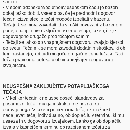
samim.
• V spomladanskem/poletnem/jesenskem času je bazen
dokaj težko dobiti, vseeno pa, če je predhodni dogovor
tečajnik:izvajalec je tečaj mogoče izpeljati v bazenu.
Tečajnik se mora zavedati, da stroški povezani z bazenom
padejo nanj in niso vključeni v ceno tečaja, razen, če je
dogovorjeno drugače pred tečajem samim.
• Tečaji se lahko ob vnaprejšnem dogovoru izvajajo kjerkoli
po svetu. Tečajnik se mora zavedati dodatnih stroškov, ki ob
tem nastanejo, kot tudi mogoče drugačne cene tečaja. Taki
tečaji praviloma potekajo ob vnaprejšnjem dogovoru z
izvajalcem.
NEUSPEŠNA ZAKLJUČITEV POTAPLJAŠKEGA
TEČAJA
• V kolikor tečajnik ne uspe doseči standardov za
posamezni tečaj, mu ga inštruktor ne prizna, kot
opravljenega. V takem primeru ima tečajnik možnost
nadaljevati tečaj individualno, ob doplačilu v terminu, ki mu
ustreza in v dogovoru z izvajalcem. Lahko ga ob doplačilu
izvaja v kasnejšem terminu ob razpisanem tečaju za