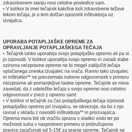
zdravstvenem stanju nosi celotne posledice sam.
• V kolikor bi imel tečajnik kakršne koli zdravstvene težave
tekom tečaja, je o tem dolžan opozoriti inštruktorja oz.
izvajalca.
UPORABA POTAPLJAŠKE OPREME
ZA
OPRAVLJANJE POTAPLJAŠKEGA TEČAJA
• Tečajnik lahko uporablja svojo potapljaško opremo ali pa si
jo izposodi. V kolikor uporablja svojo opremo in zaradi slabe
oziroma neizpravne opreme ne bi mogel zaključiti tečaja
vplačanega zneska izvajalec na vrača. Ravno tako izvajalec
in inštruktor** ne prevzemata nobene odgovornosti v primeru
neizpravne ali pomanjkljive lastne opreme. Tečajnik se mora
zavedati, da z udeležbo tečaja s svojo opremo nosi celotno
odgovornost v zvezi z opremo sam!
• V kolikor si tečajnik za čas potapljaškega tečaja izposodi
potapljaško opremo pri izvajalcu, se obvezuje, da bo z njo
ravnal v skladu z navodili inštruktorja** in proizvajalca.
Oprema mora biti ob vračilu sprana s sladko vodo ter po
možnosti suha v nasprotnem primeru si pridružujemo
pravico zaračunati od 5-15€ za pranje opreme. Tečajnik se