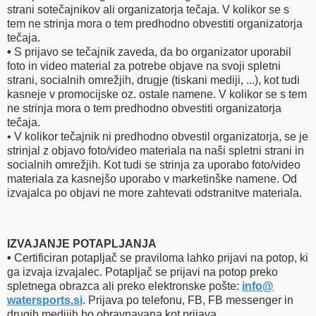
strani sotečajnikov ali organizatorja tečaja. V kolikor se s
tem ne strinja mora o tem predhodno obvestiti organizatorja
tečaja.
•
S prijavo se tečajnik zaveda, da bo organizator uporabil
foto in video material za potrebe objave na svoji spletni
strani, socialnih omrežjih, drugje (tiskani mediji, ...), kot tudi
kasneje v promocijske oz. ostale namene. V kolikor se s tem
ne strinja mora o tem predhodno obvestiti organizatorja
tečaja.
• V kolikor tečajnik ni predhodno obvestil organizatorja, se je
strinjal z objavo foto/video materiala na naši spletni strani in
socialnih omrežjih. Kot tudi se strinja za uporabo foto/video
materiala za kasnejšo uporabo v marketinške namene. Od
izvajalca po objavi ne more zahtevati odstranitve materiala.
IZVAJANJE POTAPLJANJA
•
Certificiran potapljač se praviloma lahko prijavi na potop, ki
ga izvaja izvajalec. Potapljač se prijavi na potop preko
spletnega obrazca ali preko elektronske pošte:
info​
@
watersports.si
. Prijava po telefonu, FB, FB messenger in
drugih medijih bo obravnavana kot prijava.