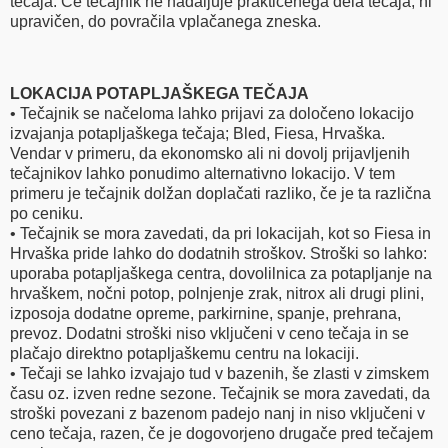
tečaja. Če tečajnik ne nadaljuje praktičenega dela tečaja, ni
upravičen, do povračila vplačanega zneska.
LOKACIJA POTAPLJAŠKEGA TEČAJA
• Tečajnik se načeloma lahko prijavi za določeno lokacijo
izvajanja potapljaškega tečaja; Bled, Fiesa, Hrvaška.
Vendar v primeru, da ekonomsko ali ni dovolj prijavljenih
tečajnikov lahko ponudimo alternativno lokacijo. V tem
primeru je tečajnik dolžan doplačati razliko, če je ta različna
po ceniku.
• Tečajnik se mora zavedati, da pri lokacijah, kot so Fiesa in
Hrvaška pride lahko do dodatnih stroškov. Stroški so lahko:
uporaba potapljaškega centra, dovolilnica za potapljanje na
hrvaškem, nočni potop, polnjenje zrak, nitrox ali drugi plini,
izposoja dodatne opreme, parkirnine, spanje, prehrana,
prevoz. Dodatni stroški niso vključeni v ceno tečaja in se
plačajo direktno potapljaškemu centru na lokaciji.
• Tečaji se lahko izvajajo tud v bazenih, še zlasti v zimskem
času oz. izven redne sezone. Tečajnik se mora zavedati, da
stroški povezani z bazenom padejo nanj in niso vključeni v
ceno tečaja, razen, če je dogovorjeno drugače pred tečajem