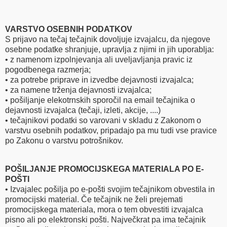
VARSTVO OSEBNIH PODATKOV
S prijavo na tečaj tečajnik dovoljuje izvajalcu, da njegove
osebne podatke shranjuje, upravlja z njimi in jih uporablja:
• z namenom izpolnjevanja ali uveljavljanja pravic iz
pogodbenega razmerja;
• za potrebe priprave in izvedbe dejavnosti izvajalca;
• za namene trženja dejavnosti izvajalca;
• pošiljanje elekotrnskih sporočil na email tečajnika o
dejavnosti izvajalca (tečaji, izleti, akcije, ....)
• tečajnikovi podatki so varovani v skladu z Zakonom o
varstvu osebnih podatkov, pripadajo pa mu tudi vse pravice
po Zakonu o varstvu potrošnikov.
POŠILJANJE PROMOCIJSKEGA MATERIALA PO E-
POŠTI
• Izvajalec pošilja po e-pošti svojim tečajnikom obvestila in
promocijski material. Če tečajnik ne želi prejemati
promocijskega materiala, mora o tem obvestiti izvajalca
pisno ali po elektronski pošti. Največkrat pa ima tečajnik