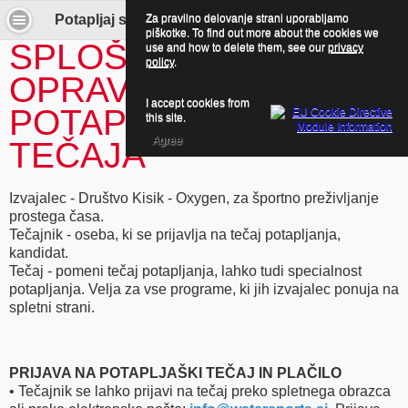
Za pravilno delovanje strani uporabljamo
Potapljaj se z nami! - General terms and conditions for diving courses
piškotke. To find out more about the cookies we
SPLOŠNI POGOJI
use and how to delete them, see our
privacy
policy
.
OPRAVLJANJA
I accept cookies from
POTAPLJAŠKEGA
this site.
Agree
TEČAJA
Izvajalec - Društvo Kisik - Oxygen, za športno preživljanje
prostega časa.
Tečajnik - oseba, ki se prijavlja na tečaj potapljanja,
kandidat.
Tečaj - pomeni tečaj potapljanja, lahko tudi specialnost
potapljanja. Velja za vse programe, ki jih izvajalec ponuja na
spletni strani.
PRIJAVA NA POTAPLJAŠKI TEČAJ IN PLAČILO
• Tečajnik se lahko prijavi na tečaj preko spletnega obrazca