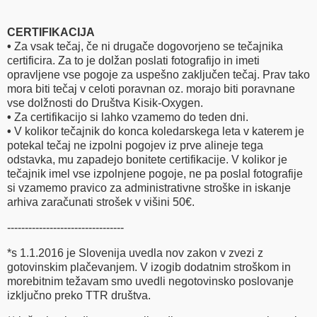
CERTIFIKACIJA
•
Za vsak tečaj, če ni drugače dogovorjeno se tečajnika
certificira. Za to je dolžan poslati fotografijo in imeti
opravljene vse pogoje za uspešno zaključen tečaj. Prav tako
mora biti tečaj v celoti poravnan oz. morajo biti poravnane
vse dolžnosti do Društva Kisik-Oxygen.
•
Za certifikacijo si lahko vzamemo do teden dni.
•
V kolikor tečajnik do konca koledarskega leta v katerem je
potekal tečaj ne izpolni pogojev iz prve alineje tega
odstavka, mu zapadejo bonitete certifikacije. V kolikor je
tečajnik imel vse izpolnjene pogoje, ne pa poslal fotografije
si vzamemo pravico za administrativne stroške in iskanje
arhiva zaračunati strošek v višini 50€.
---------------------------------
*s 1.1.2016 je Slovenija uvedla nov zakon v zvezi z
gotovinskim plačevanjem. V izogib dodatnim stroškom in
morebitnim težavam smo uvedli negotovinsko poslovanje
izključno preko TTR društva.