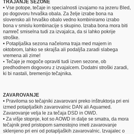
TRAJANJE SEZONE
•
Vse potope, tečaje in specialnosti izvajamo na jezeru Bled,
po dogovoru hrvaška obala. Za želje izrabe bona na
slovensko ali hrvaško obalo vedno kombiniramo izrabo
bona v smislu kombinacije s skupino. Izraba bona mora biti
namreč smiselna tudi za izvajalca, da si lahko pokrije
stroške.
•
Potapljaška sezona načeloma traja med majem in
oktobrom, lahko se skrajša ali podaljša zaradi slabega
vremena ali zime!
• Tečaje je mogoče opraviti tudi izven sezone, ob
predhodnem dogovoru z izvajalcem. Dodatni stroški zaradi,
ki bi nastali, bremenijo tečajnika.
ZAVAROVANJE
•
Praviloma so tečajniki zavarovani preko inštruktorja pri eni
izmed potapljaških zavarovalnic DAN ali Aquamed.
Zavarovanje velja le za tečaja DSD in OWD.
•
Za višje stopnje, kot so AOWD in dalje se smatra, da mora
tečajnik pred pristopom samostojno imeti zavarovanje
sklenjeno pri eni od potapljaških zavarovalnic. Izvajalec o