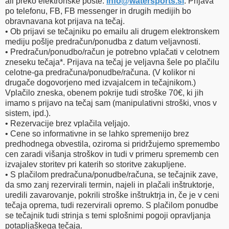
ali preko elektronske pošte:
info​
@
​watersports.si
. Prijava
po telefonu, FB, FB messenger in drugih medijih bo
obravnavana kot prijava na tečaj.
• Ob prijavi se tečajniku po emailu ali drugem elektronskem
mediju pošlje predračun/ponudba z datum veljavnosti.
• Predračun/ponudbo/račun je potrebno vplačati v celotnem
zneseku tečaja*. Prijava na tečaj je veljavna šele po plačilu
celotne-ga predračuna/ponudbe/računa. (V kolikor ni
drugače dogovorjeno med izvajalcem in tečajnikom.)
Vplačilo zneska, obenem pokrije tudi stroške 70€, ki jih
imamo s prijavo na tečaj sam (manipulativni stroški, vnos v
sistem, ipd.).
• Rezervacije brez vplačila veljajo.
• Cene so informativne in se lahko spremenijo brez
predhodnega obvestila, oziroma si pridržujemo spremembo
cen zaradi višanja stroškov in tudi v primeru sprememb cen
izvajalev storitev pri katerih so storitve zakupljene.
• S plačilom predračuna/ponudbe/računa, se tečajnik zave,
da smo zanj rezervirali termin, najeli in plačali inštruktorje,
uredili zavarovanje, pokrili stroške inštruktrja in, če je v ceni
tečaja oprema, tudi rezervirali opremo. S plačilom ponudbe
se tečajnik tudi strinja s temi splošnimi pogoji opravljanja
potapljaškega tečaja.