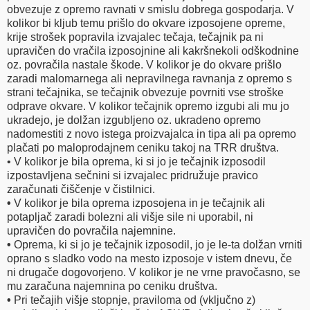
obvezuje z opremo ravnati v smislu dobrega gospodarja. V
kolikor bi kljub temu prišlo do okvare izposojene opreme,
krije strošek popravila izvajalec tečaja, tečajnik pa ni
upravičen do vračila izposojnine ali kakršnekoli odškodnine
oz. povračila nastale škode. V kolikor je do okvare prišlo
zaradi malomarnega ali nepravilnega ravnanja z opremo s
strani tečajnika, se tečajnik obvezuje povrniti vse stroške
odprave okvare. V kolikor tečajnik opremo izgubi ali mu jo
ukradejo, je dolžan izgubljeno oz. ukradeno opremo
nadomestiti z novo istega proizvajalca in tipa ali pa opremo
plačati po maloprodajnem ceniku takoj na TRR društva.
• V kolikor je bila oprema, ki si jo je tečajnik izposodil
izpostavljena sečnini si izvajalec pridružuje pravico
zaračunati čiščenje v čistilnici.
•
V kolikor je bila oprema izposojena in je tečajnik ali
potapljač zaradi bolezni ali višje sile ni uporabil, ni
upravičen do povračila najemnine.
•
Oprema, ki si jo je tečajnik izposodil, jo je le-ta dolžan vrniti
oprano s sladko vodo na mesto izposoje v istem dnevu, če
ni drugače dogovorjeno. V kolikor je ne vrne pravočasno, se
mu zaračuna najemnina po ceniku društva.
•
Pri tečajih višje stopnje, praviloma od (vključno z)