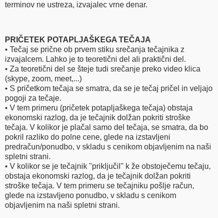
terminov ne ustreza, izvajalec vrne denar.
PRIČETEK POTAPLJAŠKEGA TEČAJA
• Tečaj se prične ob prvem stiku srečanja tečajnika z
izvajalcem. Lahko je to teoretični del ali praktični del.
• Za teoretični del se šteje tudi srečanje preko video klica
(skype, zoom, meet,...)
• S pričetkom tečaja se smatra, da se je tečaj pričel in veljajo
pogoji za tečaje.
• V tem primeru (pričetek potapljaškega tečaja) obstaja
ekonomski razlog, da je tečajnik dolžan pokriti stroške
tečaja. V kolikor je plačal samo del tečaja, se smatra, da bo
pokril razliko do polne cene, glede na izstavljeni
predračun/ponudbo, v skladu s cenikom objavljenim na naši
spletni strani.
• V kolikor se je tečajnik "priključil" k že obstoječemu tečaju,
obstaja ekonomski razlog, da je tečajnik dolžan pokriti
stroške tečaja. V tem primeru se tečajniku pošlje račun,
glede na izstavljeno ponudbo, v skladu s cenikom
objavljenim na naši spletni strani.