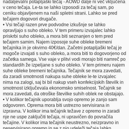
nadaljevalni potapljaški tečaj - AOWD dalje ni več vključena
v ceno tečaja. Le-ta se lahko izposodi za tečaj sam, po
ceniku objavljenem na naši spletni strani. Lahko se pred
tečajem dogovori drugače.
•
Vsi tečaji razen prve podvodne izkušnje se lahko
opravljajo s suho obleko. V tem primeru izvajalec lahko
priskrbi suho obleko, a mora biti seznanjen o tem pred
tečajem samim. Najem izposoje suhe obleke bremeni
tečajnika in je okvirno 40€/dan. Začetni potapljaški tečaj je
mogoče izvajati s suho obleko, a mora biti to dogovorjeno od
začetka samega. Vse vaje v plitvi vodi morajo biti namreč po
standardih že izpeljane s suho obleko. V tem primeru najem
suhe obleke bremeni tečajnika. Tečajnik se mora zavedati,
da zaradi smotrnosti nakupa suhe obleke le-te izvajalec
nima na zalogi, saj bi bil nakup vseh konfekcijskih številk in
smotrnost izključevala ekonomsko smiselnost. Tečajnik se
mora zavedati, da otroške številke suhih oblek ne obstajajo.
•
V kolikor tečajnik uporablja svojo opremo je zanjo sam
odgovoren. Oprema mora biti ustrezno servisirana in
izpravna. V kolikor ima tečajnik težave z opremo in zaradi
nje ne uspe zaključiti tečaja, ni upravičen do povračila
tečajine. V kolikor ima tečajnik neustrezno, neizpravno in
neservisirano opremo in se z njo udeleži tečaja lahko