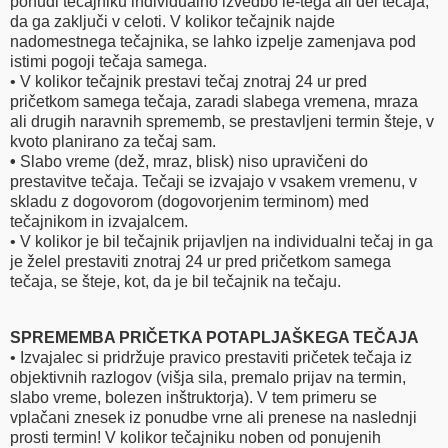
ponudi tečajniku individualno izvedbo le-tega ali del tečaja,
da ga zaključi v celoti. V kolikor tečajnik najde
nadomestnega tečajnika, se lahko izpelje zamenjava pod
istimi pogoji tečaja samega.
• V kolikor tečajnik prestavi tečaj znotraj 24 ur pred
pričetkom samega tečaja, zaradi slabega vremena, mraza
ali drugih naravnih sprememb, se prestavljeni termin šteje, v
kvoto planirano za tečaj sam.
•
Slabo vreme (dež, mraz, blisk) niso upravičeni do
prestavitve tečaja. Tečaji se izvajajo v vsakem vremenu, v
skladu z dogovorom (dogovorjenim terminom) med
tečajnikom in izvajalcem.
• V kolikor je bil tečajnik prijavljen na individualni tečaj in ga
je želel prestaviti znotraj 24 ur pred pričetkom samega
tečaja, se šteje, kot, da je bil tečajnik na tečaju.
SPREMEMBA PRIČETKA POTAPLJAŠKEGA TEČAJA
• Izvajalec si pridržuje pravico prestaviti pričetek tečaja iz
objektivnih razlogov (višja sila, premalo prijav na termin,
slabo vreme, bolezen inštruktorja). V tem primeru se
vplačani znesek iz ponudbe vrne ali prenese na naslednji
prosti termin! V kolikor tečajniku noben od ponujenih