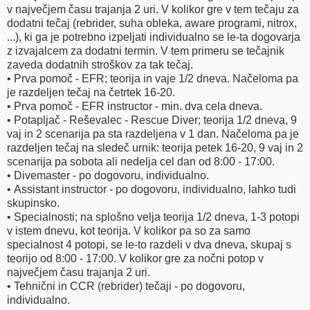
v največjem času trajanja 2 uri. V kolikor gre v tem tečaju za
dodatni tečaj (rebrider, suha obleka, aware programi, nitrox,
...), ki ga je potrebno izpeljati individualno se le-ta dogovarja
z izvajalcem za dodatni termin. V tem primeru se tečajnik
zaveda dodatnih stroškov za tak tečaj.
• Prva pomoč - EFR; teorija in vaje 1/2 dneva. Načeloma pa
je razdeljen tečaj na četrtek 16-20.
• Prva pomoč - EFR instructor - min. dva cela dneva.
• Potapljač - Reševalec - Rescue Diver; teorija 1/2 dneva, 9
vaj in 2 scenarija pa sta razdeljena v 1 dan. Načeloma pa je
razdeljen tečaj na sledeč urnik: teorija petek 16-20, 9 vaj in 2
scenarija pa sobota ali nedelja cel dan od 8:00 - 17:00.
• Divemaster - po dogovoru, individualno.
• Assistant instructor - po dogovoru, individualno, lahko tudi
skupinsko.
• Specialnosti; na splošno velja teorija 1/2 dneva, 1-3 potopi
v istem dnevu, kot teorija. V kolikor pa so za samo
specialnost 4 potopi, se le-to razdeli v dva dneva, skupaj s
teorijo od 8:00 - 17:00. V kolikor gre za nočni potop v
največjem času trajanja 2 uri.
• Tehnični in CCR (rebrider) tečaji - po dogovoru,
individualno.