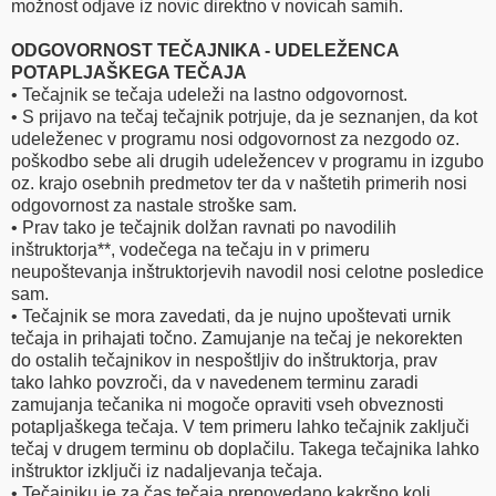
možnost odjave iz novic direktno v novicah samih.
ODGOVORNOST TEČAJNIKA - UDELEŽENCA
POTAPLJAŠKEGA TEČAJA
• Tečajnik se tečaja udeleži na lastno odgovornost.
• S prijavo na tečaj tečajnik potrjuje, da je seznanjen, da kot
udeleženec v programu nosi odgovornost za nezgodo oz.
poškodbo sebe ali drugih udeležencev v programu in izgubo
oz. krajo osebnih predmetov ter da v naštetih primerih nosi
odgovornost za nastale stroške sam.
• Prav tako je tečajnik dolžan ravnati po navodilih
inštruktorja**, vodečega na tečaju in v primeru
neupoštevanja inštruktorjevih navodil nosi celotne posledice
sam.
• Tečajnik se mora zavedati, da je nujno upoštevati urnik
tečaja in prihajati točno. Zamujanje na tečaj je nekorekten
do ostalih tečajnikov in nespoštljiv do inštruktorja, prav
tako lahko povzroči, da v navedenem terminu zaradi
zamujanja tečanika ni mogoče opraviti vseh obveznosti
potapljaškega tečaja. V tem primeru lahko tečajnik zaključi
tečaj v drugem terminu ob doplačilu. Takega tečajnika lahko
inštruktor izključi iz nadaljevanja tečaja.
• Tečajniku je za čas tečaja prepovedano kakršno koli