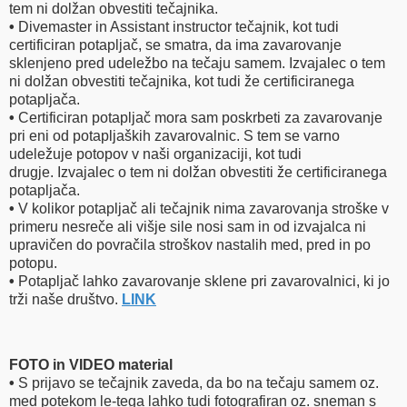
tem ni dolžan obvestiti tečajnika.
•
Divemaster in Assistant instructor tečajnik, kot tudi
certificiran potapljač, se smatra, da ima zavarovanje
sklenjeno pred udeležbo na tečaju samem. Izvajalec o tem
ni dolžan obvestiti tečajnika, kot tudi že certificiranega
potapljača.
•
Certificiran potapljač mora sam poskrbeti za zavarovanje
pri eni od potapljaških zavarovalnic. S tem se varno
udeležuje potopov v naši organizaciji, kot tudi
drugje. Izvajalec o tem ni dolžan obvestiti že certificiranega
potapljača.
•
V kolikor potapljač ali tečajnik nima zavarovanja stroške v
primeru nesreče ali višje sile nosi sam in od izvajalca ni
upravičen do povračila stroškov nastalih med, pred in po
potopu.
•
Potapljač lahko zavarovanje sklene pri zavarovalnici, ki jo
trži naše društvo.
LINK
FOTO in VIDEO material
•
S prijavo se tečajnik zaveda, da bo na tečaju samem oz.
med potekom le-tega lahko tudi fotografiran oz. sneman s