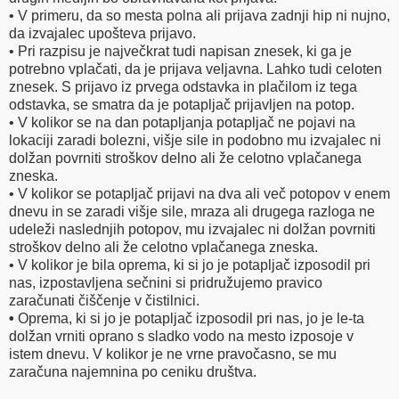
• V primeru, da so mesta polna ali prijava zadnji hip ni nujno,
da izvajalec upošteva prijavo.
• Pri razpisu je največkrat tudi napisan znesek, ki ga je
potrebno vplačati, da je prijava veljavna. Lahko tudi celoten
znesek. S prijavo iz prvega odstavka in plačilom iz tega
odstavka, se smatra da je potapljač prijavljen na potop.
• V kolikor se na dan potapljanja potapljač ne pojavi na
lokaciji zaradi bolezni, višje sile in podobno mu izvajalec ni
dolžan povrniti stroškov delno ali že celotno vplačanega
zneska.
• V kolikor se potapljač prijavi na dva ali več potopov v enem
dnevu in se zaradi višje sile, mraza ali drugega razloga ne
udeleži naslednjih potopov, mu izvajalec ni dolžan povrniti
stroškov delno ali že celotno vplačanega zneska.
• V kolikor je bila oprema, ki si jo je potapljač izposodil pri
nas, izpostavljena sečnini si pridružujemo pravico
zaračunati čiščenje v čistilnici.
•
Oprema, ki si jo je potapljač izposodil pri nas, jo je le-ta
dolžan vrniti oprano s sladko vodo na mesto izposoje v
istem dnevu. V kolikor je ne vrne pravočasno, se mu
zaračuna najemnina po ceniku društva.