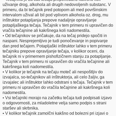
uživanje drog, alkohola ali drugih nedovoljenih substanc. V
primeru, da bi tečajnik pred potopom ali med površinskim
intervalom užival ali bil pod vplivom alkohola oz. drog, mu
inštruktor potapljanja prepove nadaljnje opravljanje
potapljaškega tečaja. Tečajnik v tem primeru ni upravičen do
vračila tečajnine ali kakršnega koli nadomestila.
• Od tečajnikov se pričakuje, da na tečaj pridejo spočiti in
naspani. Nesprejemljivo je tudi ponočevanje in popivanje
dan pred tečajem. Potapljaški inštruktor lahko v tem primeru
tečajniku prepove opravljanje tečaja, v kolikor oceni, da
tečajnik ni v primernem pishofizičnem stanju za potapljanje.
Tečajnik v tem primeru ni upravičen do vračila tečajnine ali
kakršnega koli nadomestila.
• V kolikor je tečajnik na tečaju moteč ali nespoštljiv do
izvajalca, so-tečajnikov ali inštruktorja, ali celo žaljiv, ga
izvajalec ali inštruktor lahko odstrani s tečaja. Tečajnik v tem
primeru ni upravičen do vračila tečajnine ali kakršnega koli
nadomestila.
• Vsi tečajniki morajo na začetku tečaja tudi podpisati izjavo
o odgovornosti, za mladoletne velja samo podpis s strani
staršev ali skrbnika.
• V kolikor tečajnik zamolčni kakšno od bolezni pri izjavi o