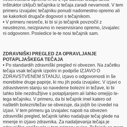
inštruktor izključi tečajnika iz tečaja zaradi nevarnosti. V tem
primeru izvajalec tečajniku ponudi nadomestno opremo ali
se kakorkoli drugače dogovori s tečajnikom.
•
V primeru nesreče, ki bi si jo tečajnik povzročil z
neustrezno, neizpravno in neservisirano opremo, izvajalec
ni odgovoren. Posledice le-te nosi tečajnik sam.
ZDRAVNIŠKI PREGLED ZA OPRAVLJANJE
POTAPLJAŠKEGA TEČAJA
•
Po standardih zdravniški pregled ni obvezen. Na začetku
tečaja vsak tečajnik izpolni in podpiše IZJAVO O
ZDRAVSTVENEM STANJU, izjavo o odgovornosti in še
morebitne druge papirje, ki mu jih poda izvajalec. V izjavi o
zdravstvenm stanju so navedene bolezni in težave, ki bi
lahko bile nezdružljive s potapljanjem ali lahko omejijo le-
tega tečajniku. V primeru, da bi tečajnik imel katero od
naštetih bolezni/težav se obvezuje, da jo/jih bo izvedel na
izjavi. V tem primeru ga izvajalec napoti na obvezen
zdravniški pregled, tečajnik lahko nadaljuje tečaj glede na
mnenje in izjavo zdravnika. Za nadaljevanja tečaja je