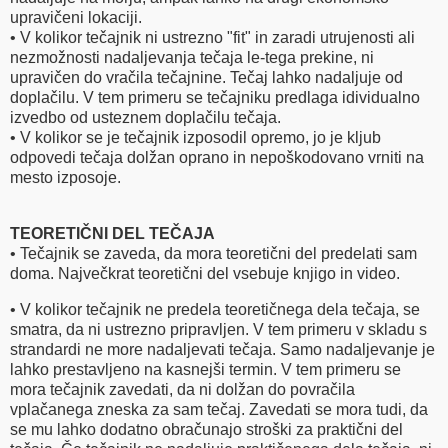
upravičeni lokaciji.
• V kolikor tečajnik ni ustrezno "fit" in zaradi utrujenosti ali
nezmožnosti nadaljevanja tečaja le-tega prekine, ni
upravičen do vračila tečajnine. Tečaj lahko nadaljuje od
doplačilu. V tem primeru se tečajniku predlaga idividualno
izvedbo od usteznem doplačilu tečaja.
• V kolikor se je tečajnik izposodil opremo, jo je kljub
odpovedi tečaja dolžan oprano in nepoškodovano vrniti na
mesto izposoje.
TEORETIČNI DEL TEČAJA
• Tečajnik se zaveda, da mora teoretični del predelati sam
doma. Največkrat teoretični del vsebuje knjigo in video.
• V kolikor tečajnik ne predela teoretičnega dela tečaja, se
smatra, da ni ustrezno pripravljen. V tem primeru v skladu s
strandardi ne more nadaljevati tečaja. Samo nadaljevanje je
lahko prestavljeno na kasnejši termin. V tem primeru se
mora tečajnik zavedati, da ni dolžan do povračila
vplačanega zneska za sam tečaj. Zavedati se mora tudi, da
se mu lahko dodatno obračunajo stroški za praktični del