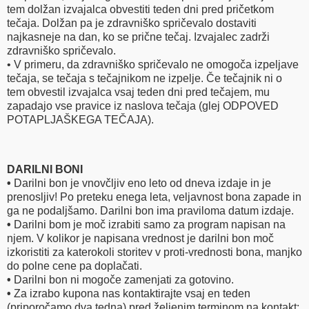
tem dolžan izvajalca obvestiti teden dni pred pričetkom
tečaja. Dolžan pa je zdravniško spričevalo dostaviti
najkasneje na dan, ko se prične tečaj. Izvajalec zadrži
zdravniško spričevalo.
• V primeru, da zdravniško spričevalo ne omogoča izpeljave
tečaja, se tečaja s tečajnikom ne izpelje. Če tečajnik ni o
tem obvestil izvajalca vsaj teden dni pred tečajem, mu
zapadajo vse pravice iz naslova tečaja (glej ODPOVED
POTAPLJAŠKEGA TEČAJA).
DARILNI BONI
•
Darilni bon je vnovčljiv eno leto od dneva izdaje in je
prenosljiv! Po preteku enega leta, veljavnost bona zapade in
ga ne podaljšamo. Darilni bon ima praviloma datum izdaje.
•
Darilni bom je moč izrabiti samo za program napisan na
njem. V kolikor je napisana vrednost je darilni bon moč
izkoristiti za katerokoli storitev v proti-vrednosti bona, manjko
do polne cene pa doplačati.
•
Darilni bon ni mogoče zamenjati za gotovino.
•
Za izrabo kupona nas kontaktirajte vsaj en teden
(priporočamo dva tedna) pred željenim terminom na kontakt: