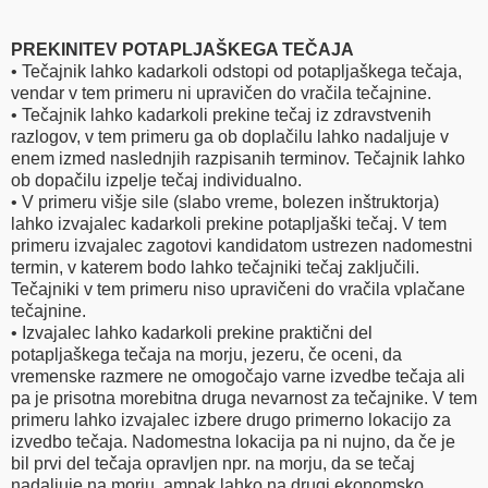
PREKINITEV POTAPLJAŠKEGA TEČAJA
• Tečajnik lahko kadarkoli odstopi od potapljaškega tečaja,
vendar v tem primeru ni upravičen do vračila tečajnine.
• Tečajnik lahko kadarkoli prekine tečaj iz zdravstvenih
razlogov, v tem primeru ga ob doplačilu lahko nadaljuje v
enem izmed naslednjih razpisanih terminov. Tečajnik lahko
ob dopačilu izpelje tečaj individualno.
• V primeru višje sile (slabo vreme, bolezen inštruktorja)
lahko izvajalec kadarkoli prekine potapljaški tečaj. V tem
primeru izvajalec zagotovi kandidatom ustrezen nadomestni
termin, v katerem bodo lahko tečajniki tečaj zaključili.
Tečajniki v tem primeru niso upravičeni do vračila vplačane
tečajnine.
• Izvajalec lahko kadarkoli prekine praktični del
potapljaškega tečaja na morju, jezeru, če oceni, da
vremenske razmere ne omogočajo varne izvedbe tečaja ali
pa je prisotna morebitna druga nevarnost za tečajnike. V tem
primeru lahko izvajalec izbere drugo primerno lokacijo za
izvedbo tečaja. Nadomestna lokacija pa ni nujno, da če je
bil prvi del tečaja opravljen npr. na morju, da se tečaj
nadaljuje na morju, ampak lahko na drugi ekonomsko