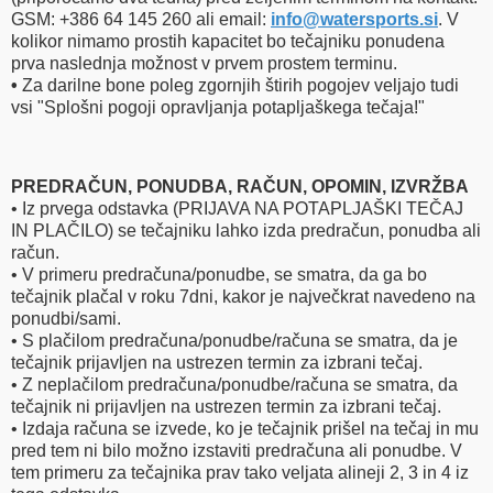
GSM: +386 64 145 260 ali email:
info​
@
​watersports.si
. V
kolikor nimamo prostih kapacitet bo tečajniku ponudena
prva naslednja možnost v prvem prostem terminu.
•
Za darilne bone poleg zgornjih štirih pogojev veljajo tudi
vsi "Splošni pogoji opravljanja potapljaškega tečaja!"
PREDRAČUN, PONUDBA,
RAČUN,
OPOMIN, IZVRŽBA
• Iz prvega odstavka (PRIJAVA NA POTAPLJAŠKI TEČAJ
IN PLAČILO) se tečajniku lahko izda predračun, ponudba ali
račun.
• V primeru predračuna/ponudbe, se smatra, da ga bo
tečajnik plačal v roku 7dni, kakor je največkrat navedeno na
ponudbi/sami.
• S plačilom predračuna/ponudbe/računa se smatra, da je
tečajnik prijavljen na ustrezen termin za izbrani tečaj.
• Z neplačilom predračuna/ponudbe/računa se smatra, da
tečajnik ni prijavljen na ustrezen termin za izbrani tečaj.
• Izdaja računa se izvede, ko je tečajnik prišel na tečaj in mu
pred tem ni bilo možno izstaviti predračuna ali ponudbe. V
tem primeru za tečajnika prav tako veljata alineji 2, 3 in 4 iz